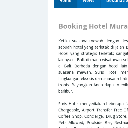
Home
News
Destinati
Booking Hotel Murah 
Ketika suasana mewah dengan desai
sebuah hotel yang terletak di Jalan
Hotel yang strategis terletak; san
lainnya di Bali, di mana wisatawan s
di Bali. Berbeda dengan hotel la
suasana mewah, Suris Hotel mene
Lingkungan eksotis dan suasana hati
tropis. Bayangkan Anda dapat menikm
berlibur.
Suris Hotel menyediakan beberapa fas
Chargeable, Airport Transfer Free O
Coffee Shop, Concierge, Drug Store, E
Pets Allowed, Poolside Bar, Restau