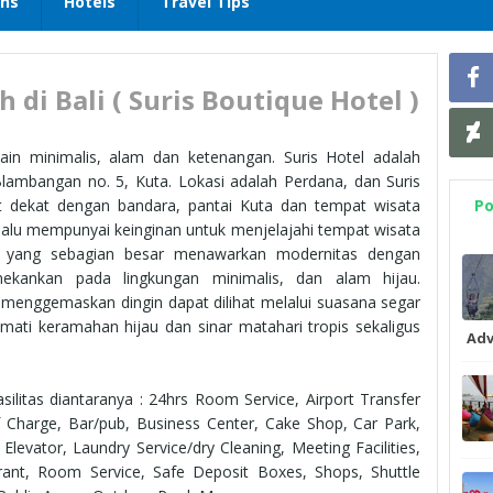
ons
Hotels
Travel Tips
di Bali ( Suris Boutique Hotel )
n minimalis, alam dan ketenangan. Suris Hotel adalah
 Blambangan no. 5, Kuta. Lokasi adalah Perdana, dan Suris
gat dekat dengan bandara, pantai Kuta dan tempat wisata
Po
elalu mempunyai keinginan untuk menjelajahi tempat wisata
in yang sebagian besar menawarkan modernitas dengan
kankan pada lingkungan minimalis, dan alam hijau.
 menggemaskan dingin dapat dilihat melalui suasana segar
ati keramahan hijau dan sinar matahari tropis sekaligus
Adv
ilitas diantaranya : 24hrs Room Service, Airport Transfer
f Charge, Bar/pub, Business Center, Cake Shop, Car Park,
levator, Laundry Service/dry Cleaning, Meeting Facilities,
rant, Room Service, Safe Deposit Boxes, Shops, Shuttle