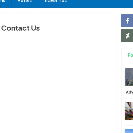
ons
Hotels
Travel Tips
Contact Us
Po
Adv