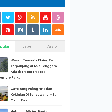
pular
Label
Arsip
Wow... Ternyata Flying Fox
Terpanjang di Asia Tenggara
Ada di Tretes Treetop
enture Park.
Cafe Yang Paling Hits dan
Kekinian Di Banyuwangi - Sun
Osing Beach
Heboh... Misteri Pantai