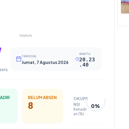
foxyform
l
WAKTU
TANGGAL
20.23
Jumat, 7 Agustus 2026
.41
eets
ADIR
BELUM ABSEN
OKUPA
8
NSI
0%
Kehadir
an (%)