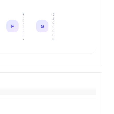
Fajar Ramadhan
Gita Permata
J
J
O
O
F
G
S
S
0
0
0
0
7
8