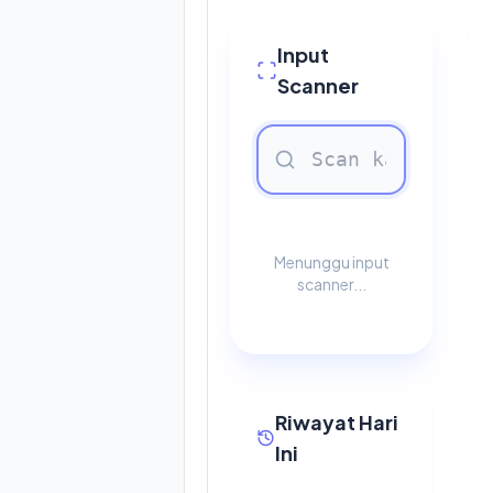
Input
Scanner
Menunggu input
scanner...
Riwayat Hari
Ini