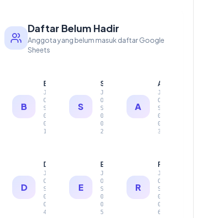
Daftar Belum Hadir
Anggota yang belum masuk daftar Google
Sheets
Budi Santoso
Siti Aminah
Andi Wijaya
J
J
J
O
O
O
B
S
A
S
S
S
0
0
0
0
0
0
1
2
3
Dewi Lestari
Eko Prasetyo
Rina Kartika
J
J
J
O
O
O
D
E
R
S
S
S
0
0
0
0
0
0
4
5
6