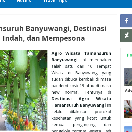
ons
Hotels
Travel Tips
nsuruh Banyuwangi, Destinasi
, Indah, dan Mempesona
Agro Wisata Tamansuruh
Po
Banyuwangi
ini merupakan
salah satu dari 10 Tempat
Wisata di Banyuwangi yang
sudah dibuka kembali di masa
pandemi covid19 atau di masa
Adv
new normal. Tentunya di
Destinasi Agro Wisata
Tamansuruh Banyuwangi
ini
selalu dilakukan protokol
kesehatan yang ketat untuk
semua pengunjung dan
pengelola tempat wisata. Jadi