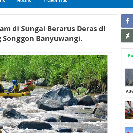
ons
Hotels
Travel Tips
ram di Sungai Berarus Deras di
g Songgon Banyuwangi.
Po
Adv