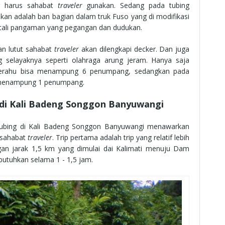
g harus sahabat
traveler
gunakan. Sedang pada tubing
an adalah ban bagian dalam truk Fuso yang di modifikasi
i tali pangaman yang pegangan dan dudukan.
an lutut sahabat
traveler
akan dilengkapi decker. Dan juga
selayaknya seperti olahraga arung jeram. Hanya saja
perahu bisa menampung 6 penumpang, sedangkan pada
a menampung 1 penumpang.
di Kali Badeng Songgon Banyuwangi
tubing di Kali Badeng Songgon Banyuwangi menawarkan
k sahabat
traveler
. Trip pertama adalah trip yang relatif lebih
gan jarak 1,5 km yang dimulai dai Kalimati menuju Dam
utuhkan selama 1 - 1,5 jam.