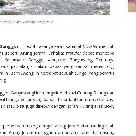
 Foto by : www.yukbanyuwangi.co.id
g Songgon
- Heboh rasanya kalau sahabat
traveler
memilih
as seperti Arung Jeram. Sahabat
traveler
dapat mencoba
ulu, Kecamatan Songgo, Kabupaten Banyuwangi. Tentunya
wisata petualangan alam bebas yang sangat menantang.
m ini Banyuwangi ini terdapat sebuah sungai yang berarus
eng.
nggon Banyuwangi ini mengalir dari kaki Gunung Raung dan
cil hingga besar yang dapat dimanfaatkan untuk olahraga
 atau bisa juga disebut dengan istilah Tubing alias Body
 perbedaan tubing dengan arung jeram atau rafting ialah
nakan. Arung Jeram menggunakan perahu karet dan dayung