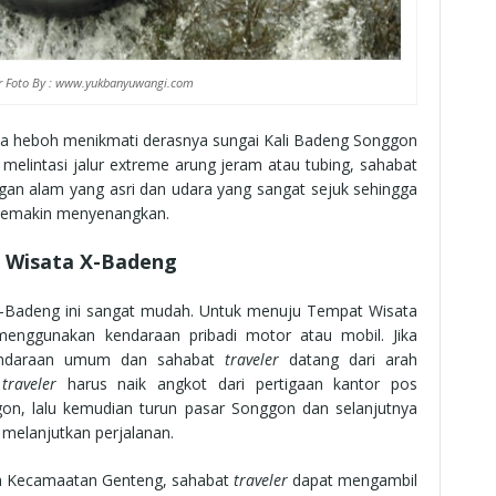
 Foto By : www.yukbanyuwangi.com
ya heboh menikmati derasnya sungai Kali Badeng Songgon
melintasi jalur extreme arung jeram atau tubing, sahabat
n alam yang asri dan udara yang sangat sejuk sehingga
 semakin menyenangkan.
t Wisata X-Badeng
X-Badeng ini sangat mudah. Untuk menuju Tempat Wisata
enggunakan kendaraan pribadi motor atau mobil. Jika
ndaraan umum dan sahabat
traveler
datang dari arah
t
traveler
harus naik angkot dari pertigaan kantor pos
on, lalu kemudian turun pasar Songgon dan selanjutnya
 melanjutkan perjalanan.
ah Kecamaatan Genteng, sahabat
traveler
dapat mengambil