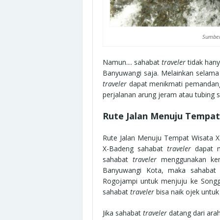
Sumber
Namun.... sahabat
traveler
tidak han
Banyuwangi saja. Melainkan selama 
traveler
dapat menikmati pemandanga
perjalanan arung jeram atau tubing
Rute Jalan Menuju Tempa
Rute Jalan Menuju Tempat Wisata 
X-Badeng sahabat
traveler
dapat m
sahabat
traveler
menggunakan ke
Banyuwangi Kota, maka sahaba
Rogojampi untuk menjuju ke Songg
sahabat
traveler
bisa naik ojek untuk
Jika sahabat
traveler
datang dari ar