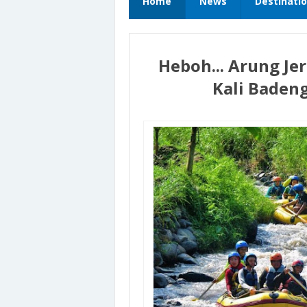
Home
News
Destinati
Heboh... Arung Je
Kali Baden