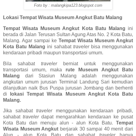
Foto by : malangkipa123.blogspot.com
Lokasi Tempat Wisata Museum Angkut Batu Malang
Tempat Wisata Museum Angkut Kota Batu Malang
ini
berada di Jalan Terusan Sultan Agung Atas No. 2 Kota Batu,
Malang. Agar sampai ke
Tempat Wisata Museum Angkut
Kota Batu Malang
ini sahabat
traveler
bisa menggunakan
kendaraan pribadi maupun transportasi umum.
Bila sahabat
traveler
berniat untuk menggunakan
transportasi umum, maka
rute Museum Angkut Batu
Malang
dari Stasiun Malang adalah menggunakan
angkutan umum jurusan Terminal Landung Sari kemudian
dilanjutkan naik Bus Puspa jurusan Jombang dan berhenti
di
lokasi Tempat Wisata Museum Angkut Kota Batu
Malang.
Jika sahabat
traveler
menggunakan kendaraan pribadi,
sahabat
traveler
dapat mengarahkan kendaraan ke pusat
Kota Batu dan menuju alun - alun Kota Batu.
Tempat
Wisata Museum Angkut
berjarak 30 sampai 40 menit dari
Alun - alun Kota Batu dan sahabat
traveler
hanya