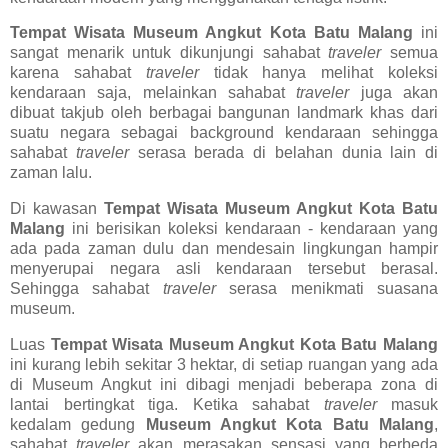
Tempat Wisata Museum Angkut Kota Batu Malang
ini
sangat menarik untuk dikunjungi sahabat
traveler
semua
karena sahabat
traveler
tidak hanya melihat koleksi
kendaraan saja, melainkan sahabat
traveler
juga akan
dibuat takjub oleh berbagai bangunan landmark khas dari
suatu negara sebagai background kendaraan sehingga
sahabat
traveler
serasa berada di belahan dunia lain di
zaman lalu.
Di kawasan
Tempat Wisata Museum Angkut Kota Batu
Malang
ini berisikan koleksi kendaraan - kendaraan yang
ada pada zaman dulu dan mendesain lingkungan hampir
menyerupai negara asli kendaraan tersebut berasal.
Sehingga sahabat
traveler
serasa menikmati suasana
museum.
Luas
Tempat Wisata Museum Angkut Kota Batu Malang
ini kurang lebih sekitar 3 hektar, di setiap ruangan yang ada
di Museum Angkut ini dibagi menjadi beberapa zona di
lantai bertingkat tiga. Ketika sahabat
traveler
masuk
kedalam gedung
Museum Angkut Kota Batu Malang
,
sahabat
traveler
akan merasakan sensasi yang berbeda