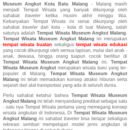
Museum Angkut Kota Batu Malang
- Malang masih
menjadi Tempat Wisata yang banyak dikunjungi oleh
sahabat
traveler
ketika musim akhir minggu tiba.
Kebanyakan Tempat Wisata ini ramai dikunjungi oleh
sahabat
traveler
dari kota - kota di luar Malang, salah
satunya adalah
Tempat Wisata Museum Angkut Malang
.
Tempat Wisata Museum Angkut Malang
ini merupakan
tempat wisata buatan
sekaligus
tempat wisata edukasi
yang cocok dikunjungi oleh semua lapisan, mulai dari anak -
anak, dewasa, hingga orang tuapun cocok berlibur di
Tempat Wisata Museum Angkut Malang
ini.
Tempat
Wisata Museum Angkut
merupakan wisata baru yang ter-
populer di Malang.
Tempat Wisata Museum Angkut
Malang
ini telah memadukan konsep atraksi hiburan serta
sejarah dari alat transportasi yang ada di seluruh dunia.
Perlu sahabat ketahui bahwa
Tempat Wisata Museum
Angkut Malang
ini telah menyandang predikat sebagai satu
- satu nya Tempat Wisata pertama yang memegang konsep
wisata angkutan di Indonesia. Di
Tempat Wisata Museum
Angkut Malang
ini sahabat
traveler
bisa belajar sekaligus
rekreasi sembari mempelajari model jenis angkutan di