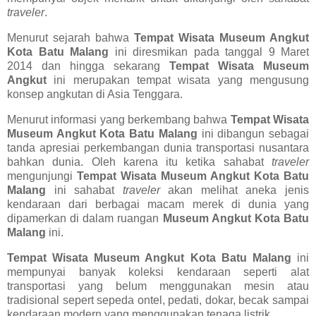
traveler
.
Menurut sejarah bahwa
Tempat Wisata Museum Angkut
Kota Batu Malang
ini diresmikan pada tanggal 9 Maret
2014 dan hingga sekarang
Tempat Wisata Museum
Angkut
ini merupakan tempat wisata yang mengusung
konsep angkutan di Asia Tenggara.
Menurut informasi yang berkembang bahwa
Tempat Wisata
Museum Angkut Kota Batu Malang
ini dibangun sebagai
tanda apresiai perkembangan dunia transportasi nusantara
bahkan dunia. Oleh karena itu ketika sahabat
traveler
mengunjungi
Tempat Wisata Museum Angkut Kota Batu
Malang
ini sahabat
traveler
akan melihat aneka jenis
kendaraan dari berbagai macam merek di dunia yang
dipamerkan di dalam ruangan
Museum Angkut Kota Batu
Malang
ini.
Tempat Wisata Museum Angkut Kota Batu Malang
ini
mempunyai banyak koleksi kendaraan seperti alat
transportasi yang belum menggunakan mesin atau
tradisional sepert sepeda ontel, pedati, dokar, becak sampai
kendaraan modern yang menggunakan tenaga listrik.